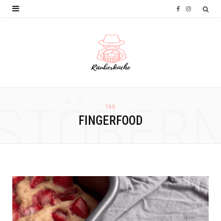
F
I
a
n
c
s
e
t
b
a
o
g
STÖBER
TAG
o
r
FINGERFOOD
k
a
m