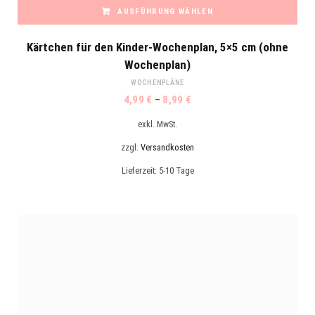
AUSFÜHRUNG WÄHLEN
Dieses
Kärtchen für den Kinder-Wochenplan, 5×5 cm (ohne
Produkt
Wochenplan)
weist
WOCHENPLÄNE
mehrere
4,99
€
–
8,99
€
Varianten
auf.
exkl. MwSt.
Die
zzgl.
Versandkosten
Optionen
Lieferzeit:
5-10 Tage
können
auf
der
Produktseite
gewählt
werden