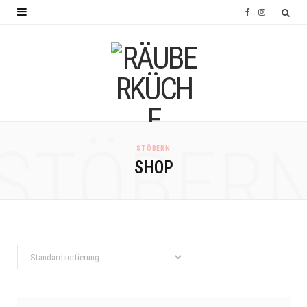
F
I
a
n
c
s
e
t
b
a
o
g
STÖBER
STÖBERN
o
r
SHOP
k
a
m