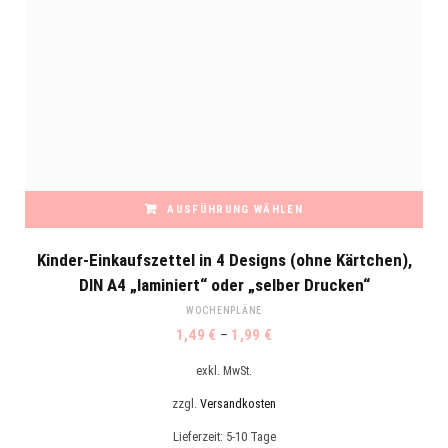
AUSFÜHRUNG WÄHLEN
Dieses
Kinder-Einkaufszettel in 4 Designs (ohne Kärtchen),
Produkt
DIN A4 „laminiert“ oder „selber Drucken“
weist
WOCHENPLÄNE
mehrere
1,49
€
–
1,99
€
Varianten
auf.
exkl. MwSt.
Die
zzgl.
Versandkosten
Optionen
Lieferzeit:
5-10 Tage