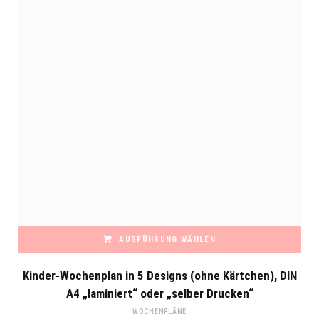
AUSFÜHRUNG WÄHLEN
Dieses
Kinder-Wochenplan in 5 Designs (ohne Kärtchen), DIN
Produkt
A4 „laminiert“ oder „selber Drucken“
weist
WOCHENPLÄNE
mehrere