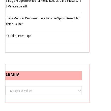
Saftige Fudge Brownies für kleine Räuber: Ohne Zucker & in
5 Minuten bereit!
Grüne Monster Pancakes: Das ultimative Spinat-Rezept für
N
kleine Räuber
No Bake Hafer Cups
K
O
ARCHIV
R
Archiv
B