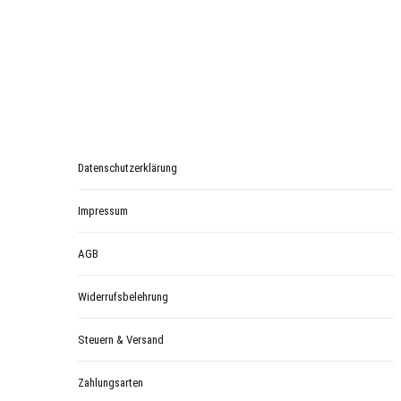
e
n
)
*
Datenschutzerklärung
Impressum
AGB
Widerrufsbelehrung
Steuern & Versand
Zahlungsarten