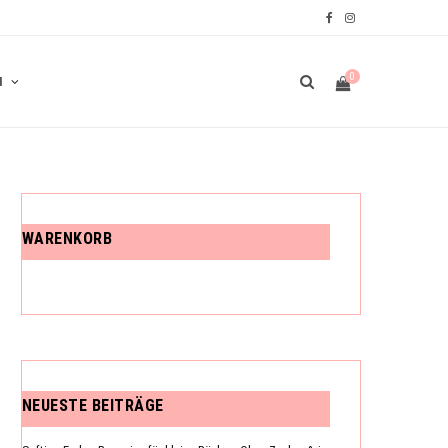
F
I
a
n
0
N
c
s
e
t
b
a
W
o
g
o
r
WARENKORB
A
k
a
m
R
NEUESTE BEITRÄGE
E