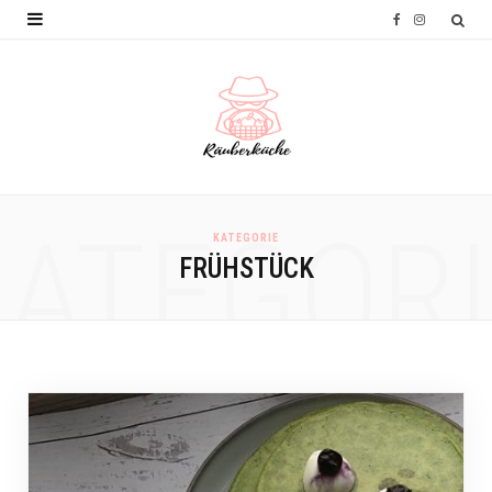
F
I
a
n
c
s
e
t
b
a
o
g
KATEGORI
KATEGORIE
o
r
FRÜHSTÜCK
k
a
m