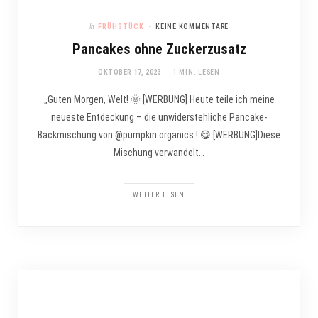
In
FRÜHSTÜCK
KEINE KOMMENTARE
Pancakes ohne Zuckerzusatz
OKTOBER 17, 2023
1 MIN. LESEN
„Guten Morgen, Welt! 🌞 [WERBUNG] Heute teile ich meine
neueste Entdeckung – die unwiderstehliche Pancake-
Backmischung von @pumpkin.organics ! 😋 [WERBUNG]Diese
Mischung verwandelt…
WEITER LESEN