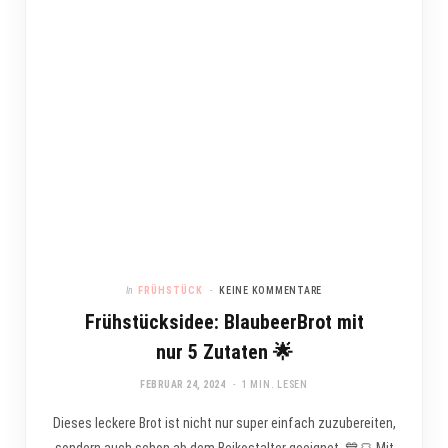
In
FRÜHSTÜCK
KEINE KOMMENTARE
Frühstücksidee: BlaubeerBrot mit
nur 5 Zutaten 🌟
FEBRUAR 24, 2024
1 MIN. LESEN
Dieses leckere Brot ist nicht nur super einfach zuzubereiten,
sondern auch schon ab dem Beikostalter geeignet. 💙🍞 Mit