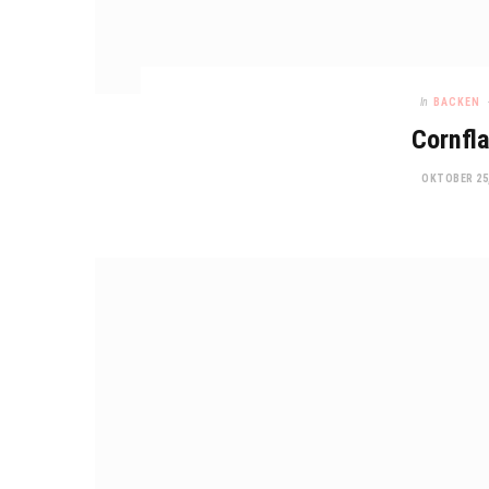
In
BACKEN
Cornfl
OKTOBER 25,