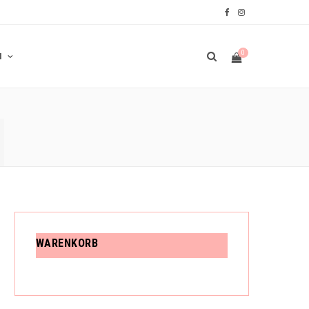
F
I
a
n
0
N
c
s
e
t
N
b
a
W
o
g
o
r
A
k
a
m
R
WARENKORB
E