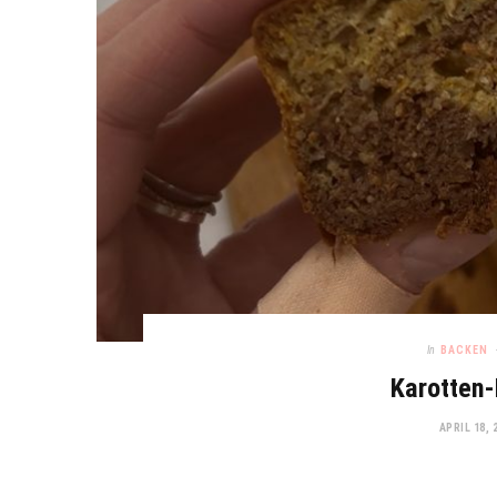
In
BACKEN
Karotten
APRIL 18, 