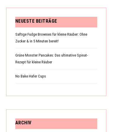
NEUESTE BEITRÄGE
N
Saftige Fudge Brownies für kleine Räuber: Ohne
Zucker & in 5 Minuten bereit!
K
Grüne Monster Pancakes: Das ultimative Spinat-
Rezept für kleine Räuber
No Bake Hafer Cups
O
R
ARCHIV
B