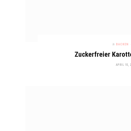
In
BACKEN
Zuckerfreier Karot
APRIL 15, 