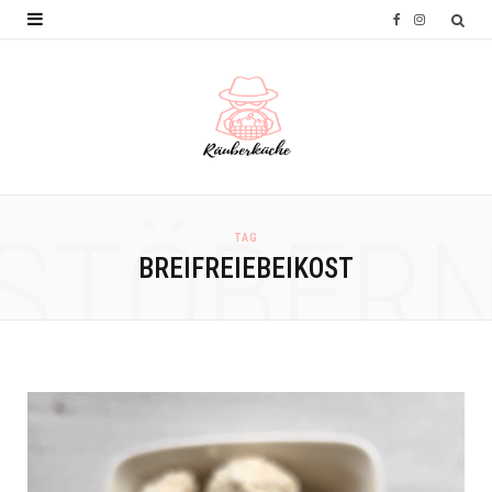
F
I
a
n
c
s
e
t
b
a
o
g
STÖBER
TAG
o
r
BREIFREIEBEIKOST
k
a
m