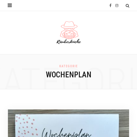
F
I
a
n
c
s
e
t
b
a
o
g
KATEGORI
KATEGORIE
o
r
WOCHENPLAN
k
a
m