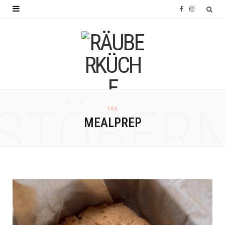
F
I
a
n
c
s
e
t
b
a
o
g
STÖBER
TAG
o
r
MEALPREP
k
a
m