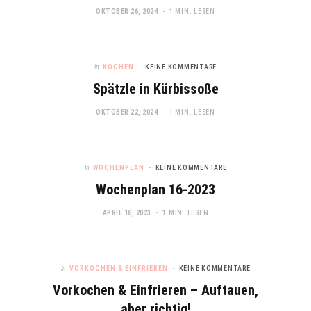
OKTOBER 26, 2024
1 MIN. LESEN
In
KOCHEN
KEINE KOMMENTARE
Spätzle in Kürbissoße
OKTOBER 22, 2024
1 MIN. LESEN
In
WOCHENPLAN
KEINE KOMMENTARE
Wochenplan 16-2023
APRIL 16, 2023
1 MIN. LESEN
In
VORKOCHEN & EINFRIEREN
KEINE KOMMENTARE
Vorkochen & Einfrieren – Auftauen,
aber richtig!