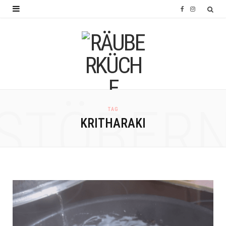
F
I
a
n
c
s
e
t
b
a
o
g
STÖBER
TAG
o
r
KRITHARAKI
k
a
m