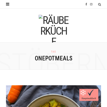
F
I
a
n
c
s
e
t
b
a
o
g
STÖBER
TAG
o
r
ONEPOTMEALS
k
a
m