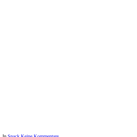
In
Snack
Keine Kommentare