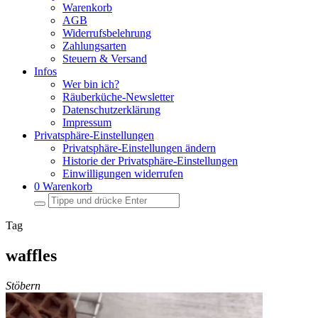
Warenkorb
AGB
Widerrufsbelehrung
Zahlungsarten
Steuern & Versand
Infos
Wer bin ich?
Räuberküche-Newsletter
Datenschutzerklärung
Impressum
Privatsphäre-Einstellungen
Privatsphäre-Einstellungen ändern
Historie der Privatsphäre-Einstellungen
Einwilligungen widerrufen
0
Warenkorb
Suche
nach:
Tag
waffles
Stöbern