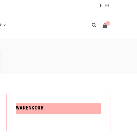
F
I
a
n
0
N
c
s
e
t
N
b
a
W
o
g
o
r
A
k
a
m
R
WARENKORB
E