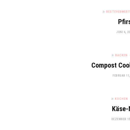
In
RESTEVERWER
Pfir
JUNI 6, 2
In
BACKEN
Compost Cook
FEBRUAR 11,
In
KOCHEN
Käse-
DEZEMBER 15