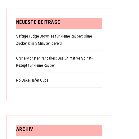
NEUESTE BEITRÄGE
N
Saftige Fudge Brownies für kleine Räuber: Ohne
Zucker & in 5 Minuten bereit!
K
Grüne Monster Pancakes: Das ultimative Spinat-
Rezept für kleine Räuber
No Bake Hafer Cups
O
R
ARCHIV
B