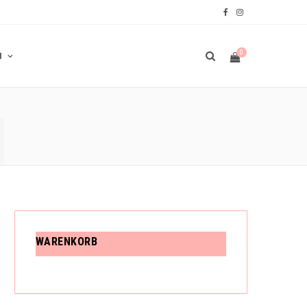
F
I
a
n
0
N
c
s
e
t
N
b
a
W
o
g
o
r
A
k
a
m
R
WARENKORB
E