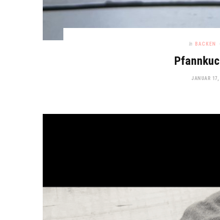
In
BACKEN
Pfannkuc
JANUAR 17,