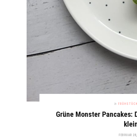
In
FRÜHSTÜC
Grüne Monster Pancakes: D
klei
FEBRUAR 28,