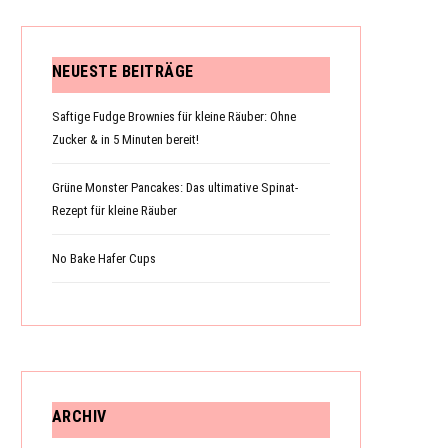
NEUESTE BEITRÄGE
N
Saftige Fudge Brownies für kleine Räuber: Ohne
Zucker & in 5 Minuten bereit!
K
Grüne Monster Pancakes: Das ultimative Spinat-
Rezept für kleine Räuber
No Bake Hafer Cups
O
R
ARCHIV
B