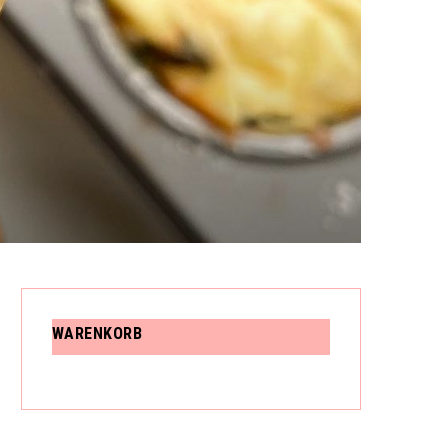
N
K
O
WARENKORB
R
B