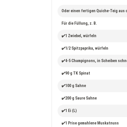
Oder einen fertigen Quiche-Teig aus
Für die Füllung, z. B.
✔️1 Zwiebel, würfeln
✔️1/2 Spitzpaprika, würfeln
✔️4-5 Champignons, in Scheiben schn
✔️90 g TK Spinat
✔️100 g Sahne
✔️200 g Saure Sahne
✔️1 Ei (L)
✔️1 Prise gemahlene Muskatnuss