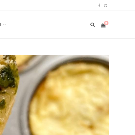
F
I
a
n
0
N
c
s
e
t
b
a
W
o
g
o
r
A
k
a
m
R
E