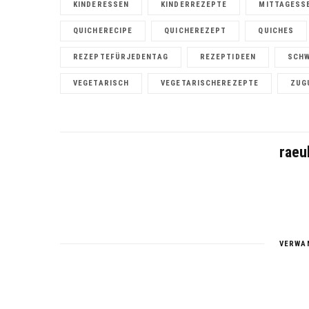
KINDERESSEN
KINDERREZEPTE
MITTAGESS
QUICHERECIPE
QUICHEREZEPT
QUICHES
REZEPTEFÜRJEDENTAG
REZEPTIDEEN
SCH
VEGETARISCH
VEGETARISCHEREZEPTE
ZUG
raeu
VERWA