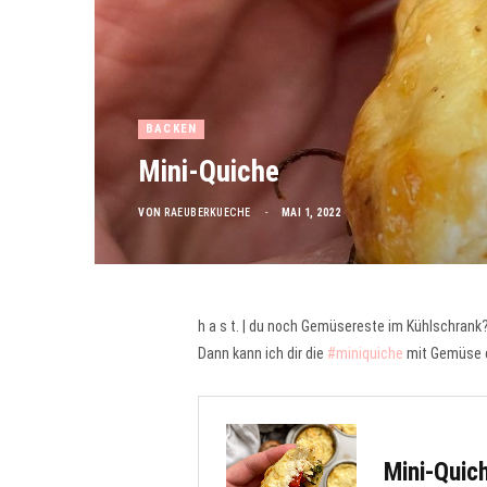
BACKEN
Mini-Quiche
VON
RAEUBERKUECHE
MAI 1, 2022
h a s t. | du noch Gemüsereste im Kühlschrank?
Dann kann ich dir die
#miniquiche
mit Gemüse e
Mini-Quic