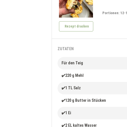
Portionen: 12-
Rezept drucken
ZUTATEN
Für den Teig
✔️220 g Mehl
✔️1 TL Salz
✔️120 g Butter in Stücken
✔️1 Ei
✔️2 EL kaltes Wasser