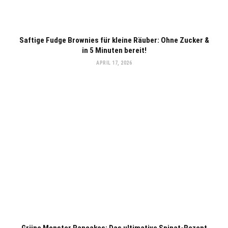
Saftige Fudge Brownies für kleine Räuber: Ohne Zucker &
in 5 Minuten bereit!
APRIL 17, 2026
Grüne Monster Pancakes: Das ultimative Spinat-Rezept