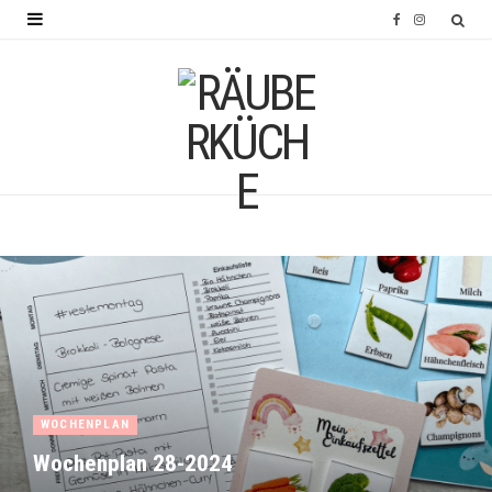
F
I
a
n
c
s
e
t
b
a
o
g
o
r
k
a
m
WOCHENPLAN
Wochenplan 28-2024