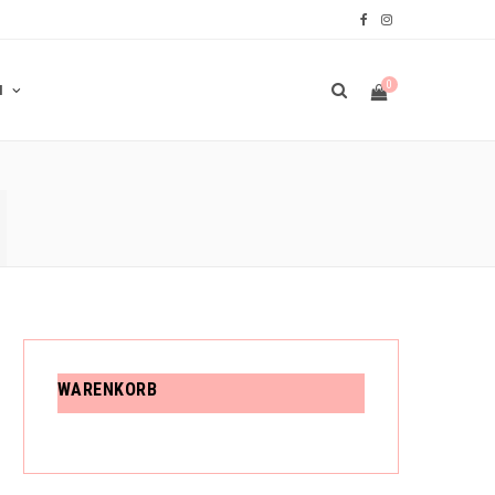
F
I
a
n
0
N
c
s
e
t
N
b
a
W
o
g
o
r
A
k
a
m
R
WARENKORB
E