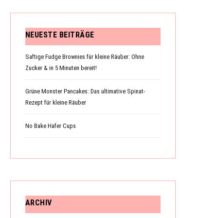
NEUESTE BEITRÄGE
N
Saftige Fudge Brownies für kleine Räuber: Ohne
Zucker & in 5 Minuten bereit!
K
Grüne Monster Pancakes: Das ultimative Spinat-
Rezept für kleine Räuber
No Bake Hafer Cups
O
R
ARCHIV
B