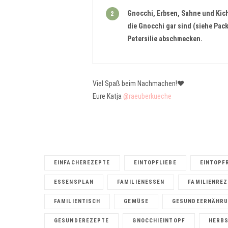
Gnocchi, Erbsen, Sahne und Kic
2
die Gnocchi gar sind (siehe Pac
Petersilie abschmecken.
Viel Spaß beim Nachmachen!❤️
Eure Katja
@raeuberkueche
EINFACHEREZEPTE
EINTOPFLIEBE
EINTOPF
ESSENSPLAN
FAMILIENESSEN
FAMILIENRE
FAMILIENTISCH
GEMÜSE
GESUNDEERNÄHRU
GESUNDEREZEPTE
GNOCCHIEINTOPF
HERB