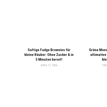
Saftige Fudge Brownies für
Grüne Mons
kleine Räuber: Ohne Zucker & in
ultimative
5 Minuten bereit!
kl
APRIL 17, 2026
FEB