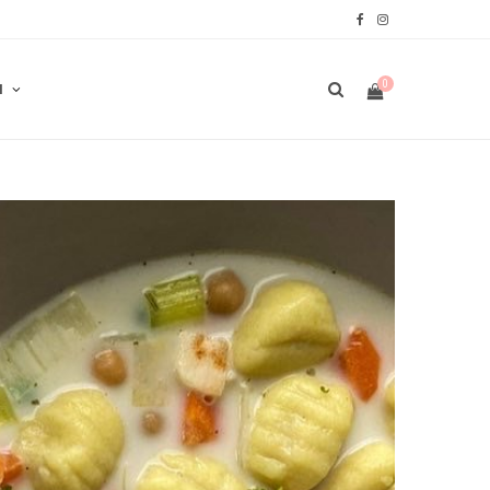
F
I
a
n
0
N
c
s
e
t
b
a
W
o
g
o
r
A
k
a
m
R
E