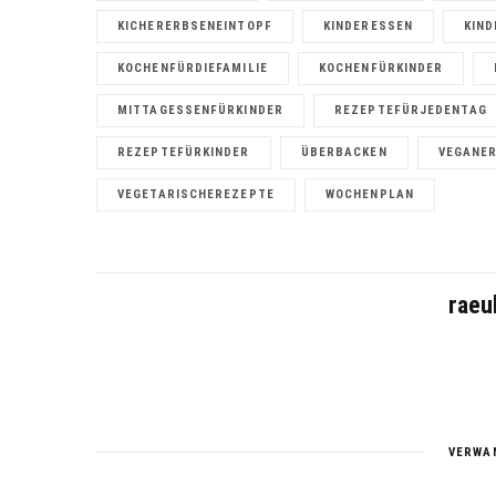
KICHERERBSENEINTOPF
KINDERESSEN
KIN
KOCHENFÜRDIEFAMILIE
KOCHENFÜRKINDER
MITTAGESSENFÜRKINDER
REZEPTEFÜRJEDENTAG
REZEPTEFÜRKINDER
ÜBERBACKEN
VEGANE
VEGETARISCHEREZEPTE
WOCHENPLAN
raeu
VERWA