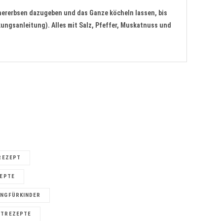
hererbsen dazugeben und das Ganze köcheln lassen, bis
kungsanleitung). Alles mit Salz, Pfeffer, Muskatnuss und
REZEPT
ZEPTE
NGFÜRKINDER
STREZEPTE