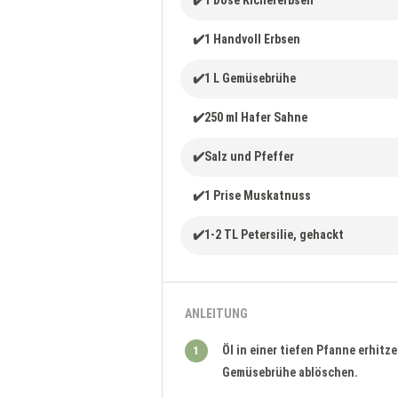
✔️1 Dose Kichererbsen
✔️1 Handvoll Erbsen
✔️1 L Gemüsebrühe
✔️250 ml Hafer Sahne
✔️Salz und Pfeffer
✔️1 Prise Muskatnuss
✔️1-2 TL Petersilie, gehackt
ANLEITUNG
Öl in einer tiefen Pfanne erhitz
1
Gemüsebrühe ablöschen.