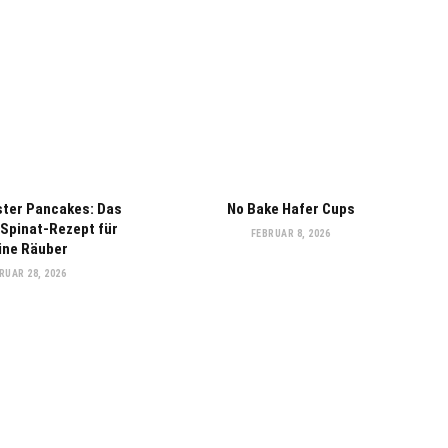
ter Pancakes: Das
No Bake Hafer Cups
 Spinat-Rezept für
FEBRUAR 8, 2026
eine Räuber
RUAR 28, 2026