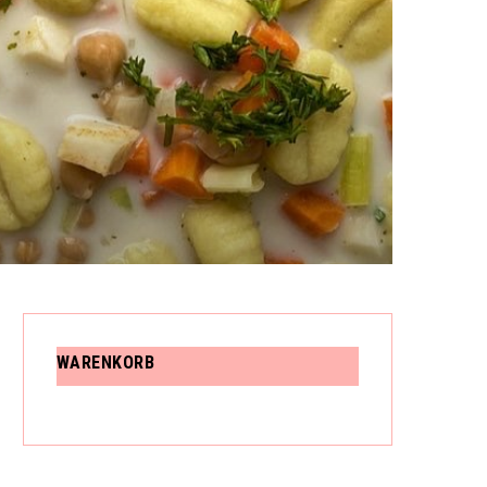
N
K
O
WARENKORB
R
B