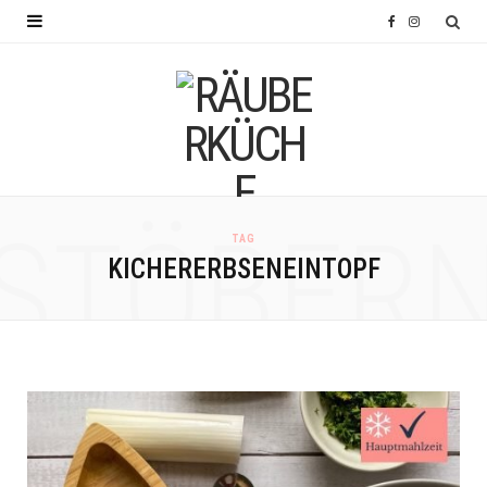
F
I
a
n
c
s
e
t
b
a
STÖBER
o
g
TAG
KICHERERBSENEINTOPF
o
r
k
a
m