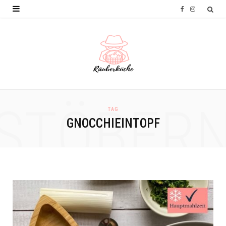
F
I
a
n
c
s
e
t
b
a
o
g
STÖBER
TAG
o
r
GNOCCHIEINTOPF
k
a
m