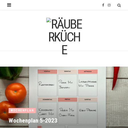
F
I
a
n
c
s
e
t
b
a
o
g
o
r
k
a
m
WOCHENPLAN
Wochenplan 5-2023