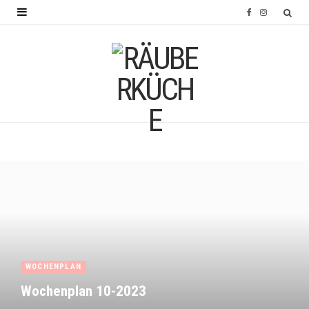
F
I
a
n
c
s
e
t
b
a
o
g
o
r
k
a
m
WOCHENPLAN
Wochenplan 10-2023