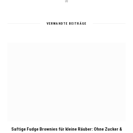
W
e
b
s
i
t
VERWANDTE BEITRÄGE
e
Saftige Fudge Brownies für kleine Räuber: Ohne Zucker &