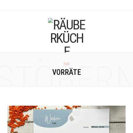
F
I
a
n
c
s
e
t
b
a
STÖBER
TAG
o
g
VORRÄTE
o
r
k
a
m