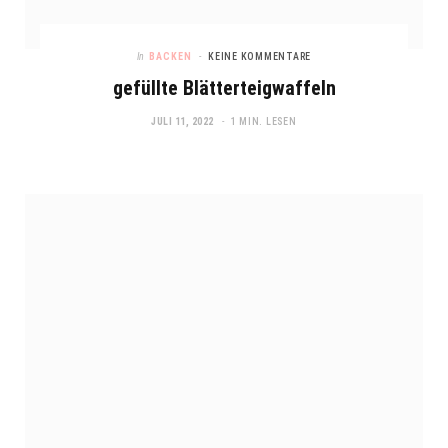
In
BACKEN
KEINE KOMMENTARE
gefüllte Blätterteigwaffeln
JULI 11, 2022
1 MIN. LESEN