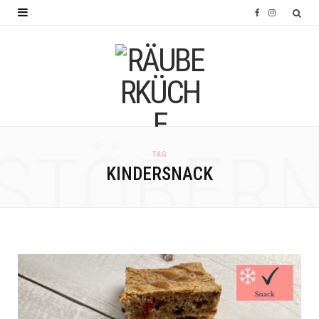
F
I
a
n
c
s
e
t
b
a
o
g
STÖBER
TAG
o
r
KINDERSNACK
k
a
m