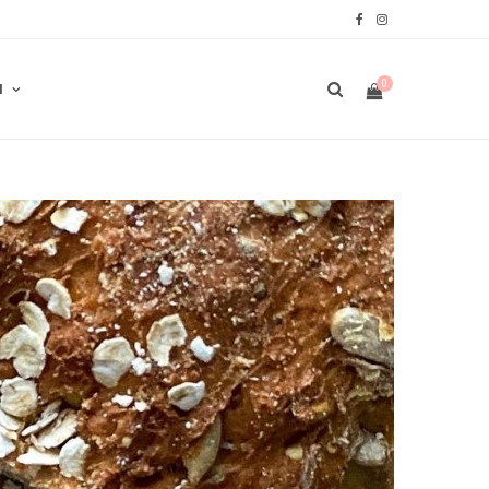
F
I
a
n
0
N
c
s
e
t
b
a
W
o
g
o
r
A
k
a
m
R
E