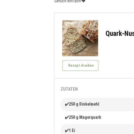
Geruch einfach!❤️
Quark-Nus
Rezept drucken
ZUTATEN
✔️250 g Dinkelmehl
✔️250 g Magerquark
✔️1 Ei