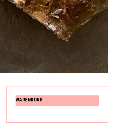
N
K
O
WARENKORB
R
B