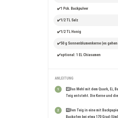
✔️1 Pck. Backpulver
✔️1/2 TL Salz
✔️1/2 TL Honig
✔️50 g Sonnenblumenkerne (es gehen 
✔️optional: 1 EL Chiasamen
ANLEITUNG
1️⃣Das Mehl mit dem Quark, Ei, B
1
Teig entsteht. Die Kerne und di
2️⃣Den Teig in eine mit Backpap
2
Backofen bei etwa 170 Grad (Uml