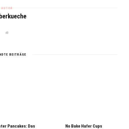
AUTOR
berkueche
W
e
b
s
i
t
NDTE BEITRÄGE
e
ter Pancakes: Das
No Bake Hafer Cups