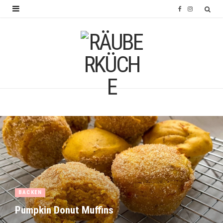
F
I
a
n
c
s
e
t
b
a
o
g
o
r
k
a
m
BACKEN
Pumpkin Donut Muffins