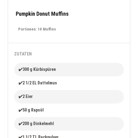
Pumpkin Donut Muffins
Portionen: 10 Muffins
ZUTATEN
✔️300 g Kürbispüree
✔️2 1/2 EL Dattelmus
✔️2 Eier
✔️50 g Rapsöl
✔️200 g Dinkelmehl
✔️1 1/2 TL Backpulver