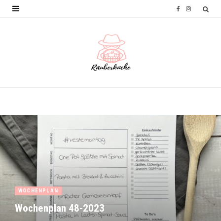
F
I
a
n
c
s
e
t
b
a
o
g
o
r
k
a
m
WOCHENPLAN
Wochenplan 48-2023