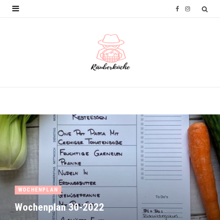
F
I
a
n
c
s
e
t
b
a
o
g
o
r
k
a
m
WOCHENPLAN
Wochenplan 30-2022