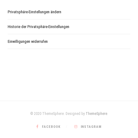
Privatsphäre-Einstellungen ändern
Historie der Privatsphäre-Einstellungen
Einwilligungen widerrufen
© 2020 ThemeSphere. Designed by
ThemeSphere
.
FACEBOOK
INSTAGRAM