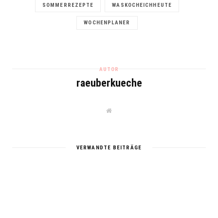
SOMMERREZEPTE
WASKOCHEICHHEUTE
WOCHENPLANER
AUTOR
raeuberkueche
W
e
b
s
i
t
VERWANDTE BEITRÄGE
e