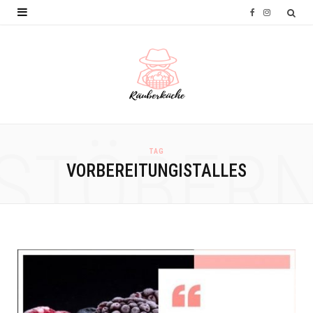
F
I
a
n
c
s
e
t
b
a
o
g
STÖBER
TAG
o
r
VORBEREITUNGISTALLES
k
a
m