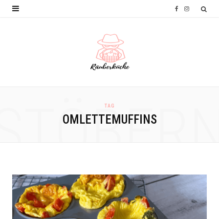
F
I
a
n
c
s
e
t
b
a
o
g
STÖBER
TAG
o
r
OMLETTEMUFFINS
k
a
m