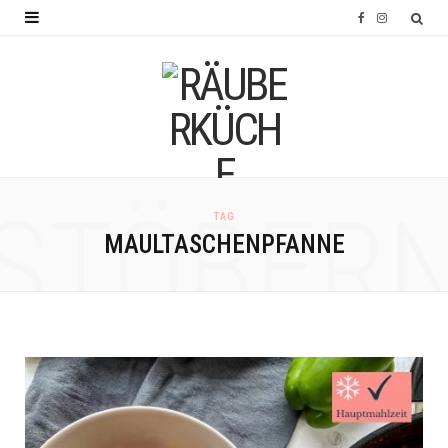
F
I
a
n
c
s
e
t
b
a
o
g
STÖBER
TAG
o
r
MAULTASCHENPFANNE
k
a
m