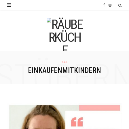
F
I
a
n
c
s
e
t
b
a
o
g
STÖBER
TAG
o
r
EINKAUFENMITKINDERN
k
a
m