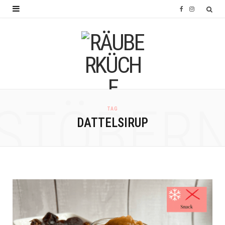
F
I
a
n
c
s
e
t
b
a
o
g
STÖBER
TAG
o
r
DATTELSIRUP
k
a
m