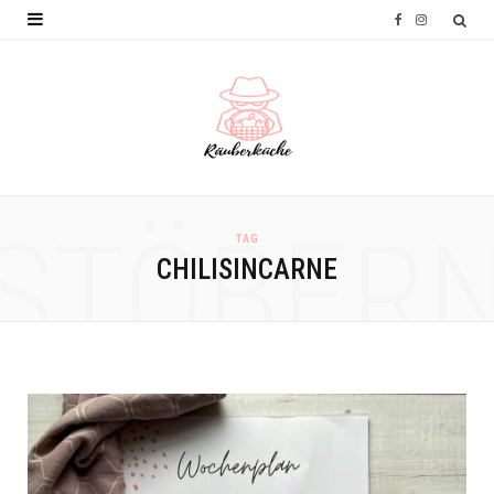
F
I
a
n
c
s
e
t
b
a
o
g
STÖBER
TAG
o
r
CHILISINCARNE
k
a
m