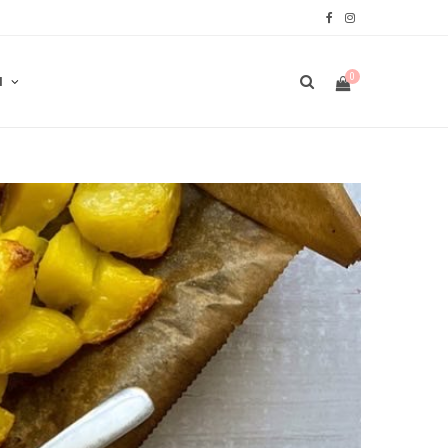
F
I
a
n
0
N
c
s
e
t
b
a
W
o
g
o
r
A
k
a
m
R
E