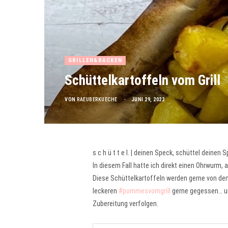
GRILLEN&BACKEN
Schüttelkartoffeln vom Grill
VON
RAEUBERKUECHE
JUNI 29, 2022
s c h ü t t e l. | deinen Speck, schüttel deinen
In diesem Fall hatte ich direkt einen Ohrwurm, a
Diese Schüttelkartoffeln werden gerne von d
leckeren
#pommesvomgrill
gerne gegessen… und
Zubereitung verfolgen.