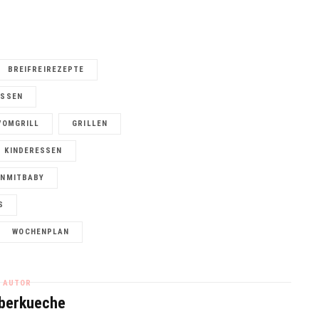
BREIFREIREZEPTE
ESSEN
VOMGRILL
GRILLEN
KINDERESSEN
ENMITBABY
S
WOCHENPLAN
AUTOR
berkueche