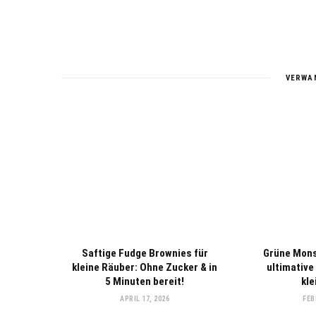
VERWA
Saftige Fudge Brownies für
Grüne Mons
kleine Räuber: Ohne Zucker & in
ultimative
5 Minuten bereit!
kl
APRIL 17, 2026
FEB