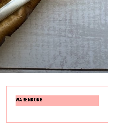
N
K
O
WARENKORB
R
B