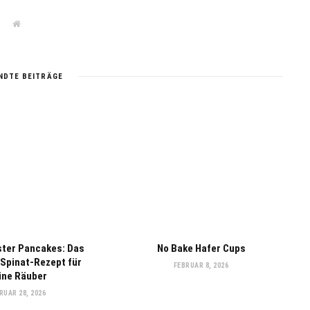
W
e
b
s
i
t
NDTE BEITRÄGE
e
ter Pancakes: Das
No Bake Hafer Cups
 Spinat-Rezept für
FEBRUAR 8, 2026
eine Räuber
RUAR 28, 2026