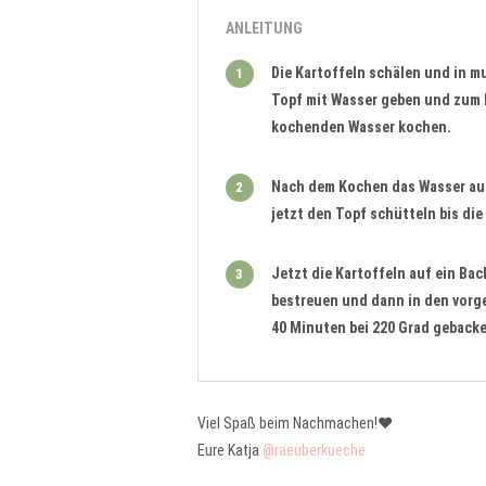
ANLEITUNG
Die Kartoffeln schälen und in 
1
Topf mit Wasser geben und zum 
kochenden Wasser kochen.
Nach dem Kochen das Wasser aus
2
jetzt den Topf schütteln bis die
Jetzt die Kartoffeln auf ein Ba
3
bestreuen und dann in den vorge
40 Minuten bei 220 Grad geback
Viel Spaß beim Nachmachen!❤️
Eure Katja
@raeuberkueche