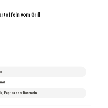
rtoffeln vom Grill
ln
sind
alz, Paprika oder Rosmarin