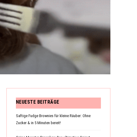
N
K
O
NEUESTE BEITRÄGE
R
Saftige Fudge Brownies für kleine Räuber: Ohne
Zucker & in 5 Minuten bereit!
B