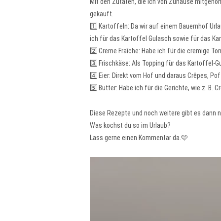
Mit den Zutaten, die ich von Zuhause mitgeno
gekauft.
1️⃣ Kartoffeln: Da wir auf einem Bauernhof Url
ich für das Kartoffel Gulasch sowie für das Ka
2️⃣ Creme Fraîche: Habe ich für die cremige T
3️⃣ Frischkäse: Als Topping für das Kartoffel
4️⃣ Eier: Direkt vom Hof und daraus Crêpes, P
5️⃣ Butter: Habe ich für die Gerichte, wie z. B
Diese Rezepte und noch weitere gibt es dann n
Was kochst du so im Urlaub?
Lass gerne einen Kommentar da.🩷