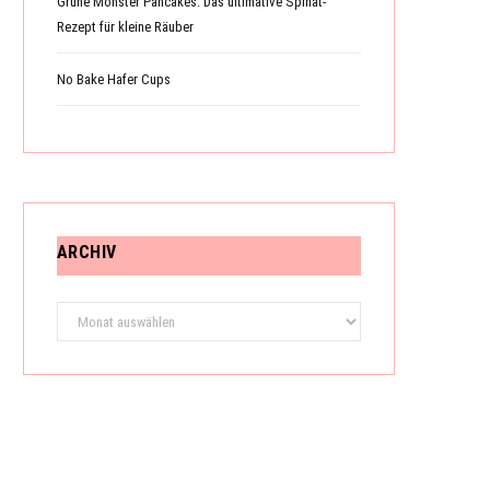
Grüne Monster Pancakes: Das ultimative Spinat-
Rezept für kleine Räuber
No Bake Hafer Cups
ARCHIV
Archiv