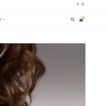
F
I
a
n
0
N
c
s
e
t
b
a
W
o
g
o
r
A
k
a
m
R
E