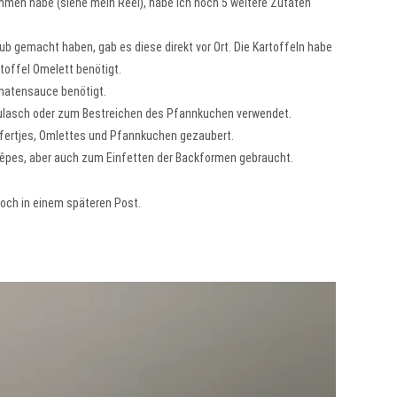
mmen habe (siehe mein Reel), habe ich noch 5 weitere Zutaten
aub gemacht haben, gab es diese direkt vor Ort. Die Kartoffeln habe
rtoffel Omelett benötigt.
omatensauce benötigt.
-Gulasch oder zum Bestreichen des Pfannkuchen verwendet.
offertjes, Omlettes und Pfannkuchen gezaubert.
. Crêpes, aber auch zum Einfetten der Backformen gebraucht.
och in einem späteren Post.