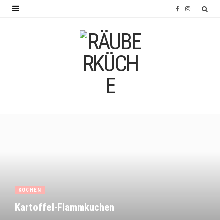
F
I
a
n
c
s
e
t
b
a
o
g
o
r
k
a
m
KOCHEN
Kartoffel-Flammkuchen