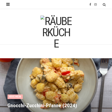
F
I
a
n
c
s
e
t
b
a
o
g
o
r
k
a
m
KOCHEN
Gnocchi-Zucchini-Pfanne (2024)