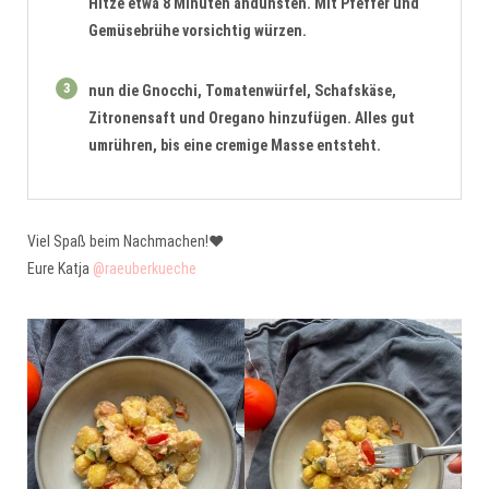
Hitze etwa 8 Minuten andünsten. Mit Pfeffer und
Gemüsebrühe vorsichtig würzen.
3
nun die Gnocchi, Tomatenwürfel, Schafskäse,
Zitronensaft und Oregano hinzufügen. Alles gut
umrühren, bis eine cremige Masse entsteht.
Viel Spaß beim Nachmachen!❤️
Eure Katja
@raeuberkueche