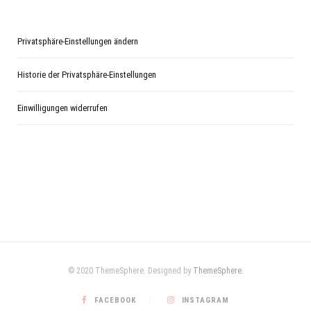
Privatsphäre-Einstellungen ändern
Historie der Privatsphäre-Einstellungen
Einwilligungen widerrufen
© 2020 ThemeSphere. Designed by
ThemeSphere
.
FACEBOOK
INSTAGRAM