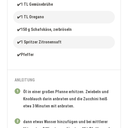
✔️1 TL Gemüsebrühe
✔️1 TL Oregano
✔️150 g Schafskäse, zerbröseln
✔️1 Spritzer Zitronensaft
✔️Pfeffer
ANLEITUNG
1
Öl in einer großen Pfanne erhitzen. Zwiebeln und
Knoblauch darin anbraten und die Zucchini heiß
etwa 3 Minuten mit anbraten.
2
dann etwas Wasser hinzufügen und bei mittlerer