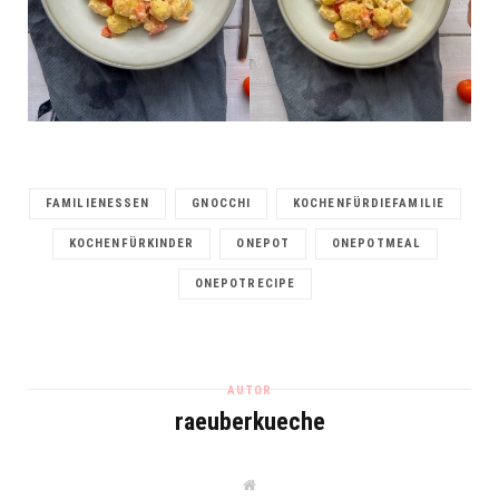
FAMILIENESSEN
GNOCCHI
KOCHENFÜRDIEFAMILIE
KOCHENFÜRKINDER
ONEPOT
ONEPOTMEAL
ONEPOTRECIPE
AUTOR
raeuberkueche
W
e