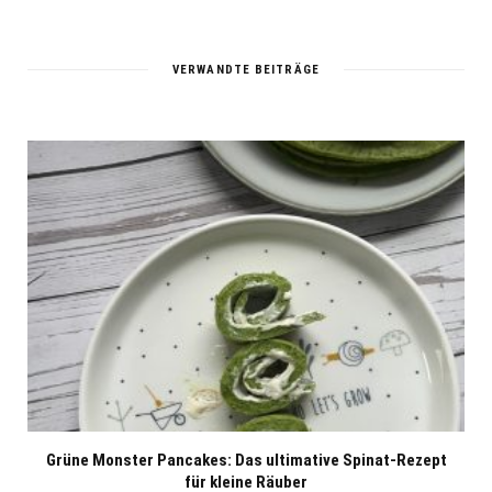
b
s
i
t
VERWANDTE BEITRÄGE
e
Grüne Monster Pancakes: Das ultimative Spinat-Rezept
für kleine Räuber