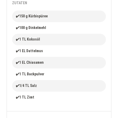
ZUTATEN
✔️150 g Kürbispüree
✔️100 g Dinkelmehl
✔️1 TL Kokosöl
✔️1 EL Dattelmus
✔️1 EL Chiasamen
✔️1 TL Backpulver
✔️1/4 TL Salz
✔️1 TL Zimt