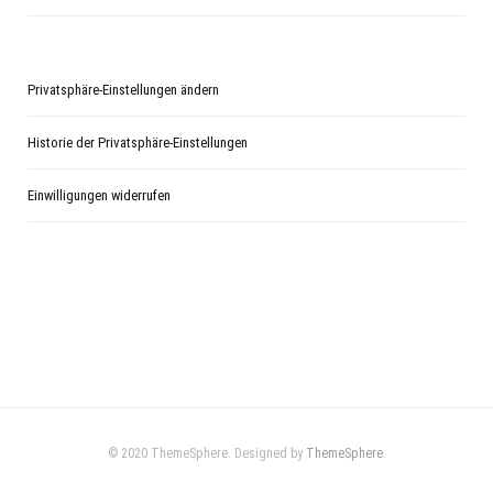
Privatsphäre-Einstellungen ändern
Historie der Privatsphäre-Einstellungen
Einwilligungen widerrufen
© 2020 ThemeSphere. Designed by
ThemeSphere
.