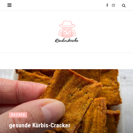
F
I
a
n
c
s
e
t
b
a
o
g
o
r
k
a
m
BACKEN
gesunde Kürbis-Cracker