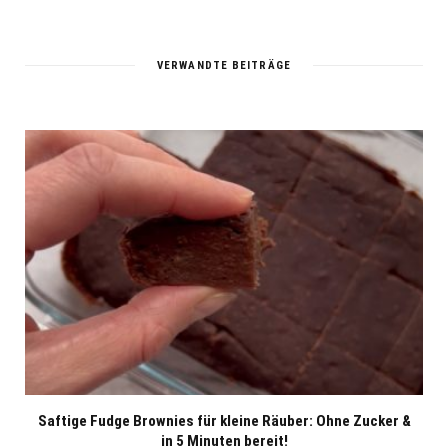
e
b
s
i
t
VERWANDTE BEITRÄGE
e
Saftige Fudge Brownies für kleine Räuber: Ohne Zucker &
in 5 Minuten bereit!