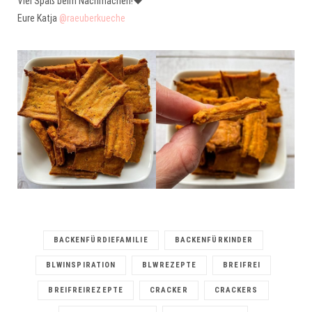
Viel Spaß beim Nachmachen!❤️
Eure Katja
@raeuberkueche
BACKENFÜRDIEFAMILIE
BACKENFÜRKINDER
BLWINSPIRATION
BLWREZEPTE
BREIFREI
BREIFREIREZEPTE
CRACKER
CRACKERS