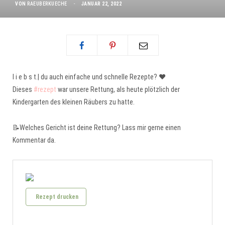
VON
RAEUBERKUECHE
JANUAR 22, 2022
l i e b s t.| du auch einfache und schnelle Rezepte? ❤️
Dieses
#rezept
war unsere Rettung, als heute plötzlich der
Kindergarten des kleinen Räubers zu hatte.
📝Welches Gericht ist deine Rettung? Lass mir gerne einen
Kommentar da.
Rezept drucken