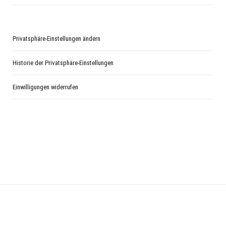
Privatsphäre-Einstellungen ändern
Historie der Privatsphäre-Einstellungen
Einwilligungen widerrufen
© 2020 ThemeSphere. Designed by
ThemeSphere
.