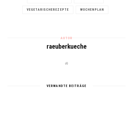
VEGETARISCHEREZEPTE
WOCHENPLAN
AUTOR
raeuberkueche
W
e
b
s
i
t
VERWANDTE BEITRÄGE
e