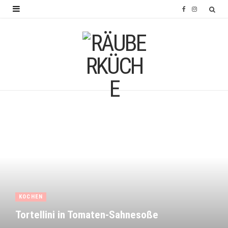
F
I
a
n
c
s
e
t
b
a
o
g
o
r
k
a
m
KOCHEN
Tortellini in Tomaten-Sahnesoße