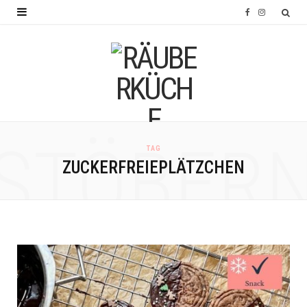
F
I
a
n
c
s
e
t
b
a
o
g
STÖBER
TAG
o
r
ZUCKERFREIEPLÄTZCHEN
k
a
m