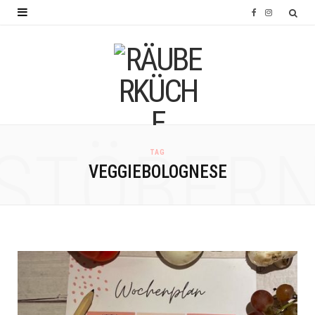
F
I
a
n
c
s
e
t
b
a
o
g
STÖBER
TAG
o
r
VEGGIEBOLOGNESE
k
a
m