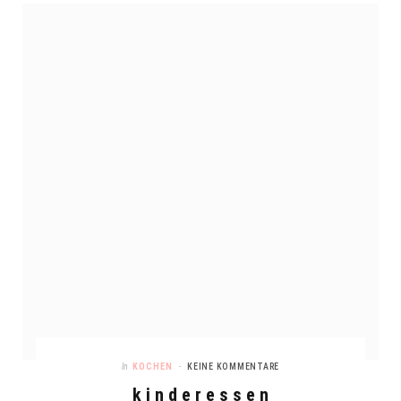
In
KOCHEN
KEINE KOMMENTARE
k i n d e r e s s e n