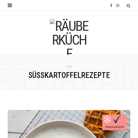
F
I
a
n
c
s
e
t
b
a
o
g
STÖBER
TAG
o
r
SÜSSKARTOFFELREZEPTE
k
a
m