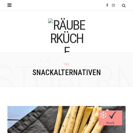
F
I
a
n
c
s
e
t
b
a
o
g
STÖBER
TAG
o
r
SNACKALTERNATIVEN
k
a
m