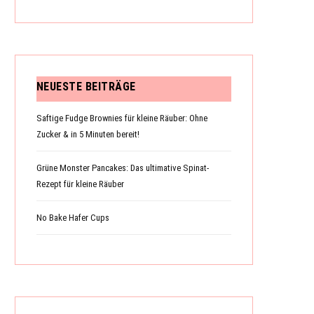
N
NEUESTE BEITRÄGE
Saftige Fudge Brownies für kleine Räuber: Ohne
K
Zucker & in 5 Minuten bereit!
Grüne Monster Pancakes: Das ultimative Spinat-
O
Rezept für kleine Räuber
No Bake Hafer Cups
R
B