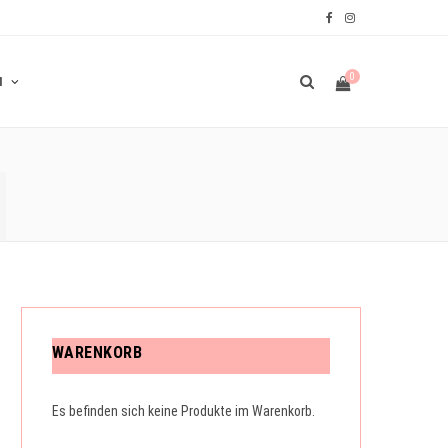
F
I
a
n
0
N
c
s
e
t
N
b
a
W
o
g
o
r
A
k
a
m
R
WARENKORB
Es befinden sich keine Produkte im Warenkorb.
E