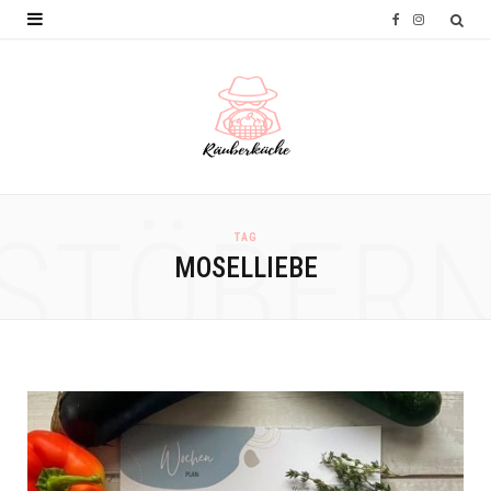
F
I
a
n
c
s
e
t
b
a
o
g
STÖBER
TAG
o
r
MOSELLIEBE
k
a
m