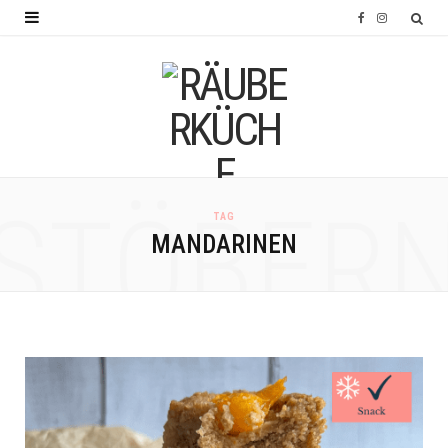
F
I
a
n
c
s
e
t
b
a
o
g
STÖBER
TAG
o
r
MANDARINEN
k
a
m