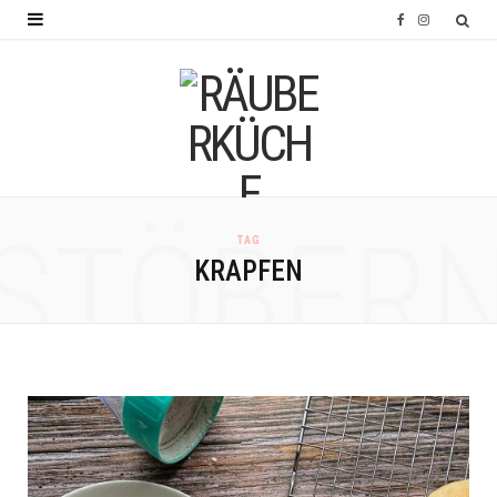
F
I
a
n
c
s
e
t
b
a
o
g
STÖBER
TAG
o
r
KRAPFEN
k
a
m