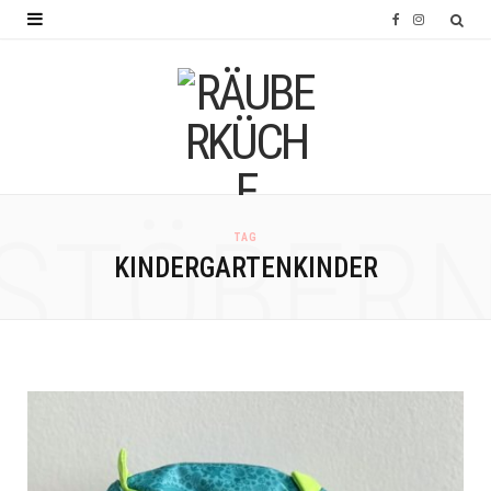
F
I
a
n
c
s
e
t
b
a
o
g
STÖBER
TAG
o
r
KINDERGARTENKINDER
k
a
m