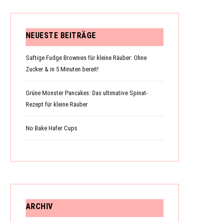
NEUESTE BEITRÄGE
N
Saftige Fudge Brownies für kleine Räuber: Ohne
Zucker & in 5 Minuten bereit!
K
Grüne Monster Pancakes: Das ultimative Spinat-
Rezept für kleine Räuber
No Bake Hafer Cups
O
R
ARCHIV
B