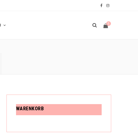
F
I
a
n
0
N
c
s
e
t
N
b
a
W
o
g
o
r
A
k
a
m
R
WARENKORB
E