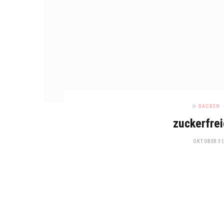
In
BACKEN
zuckerfrei
OKTOBER 31,