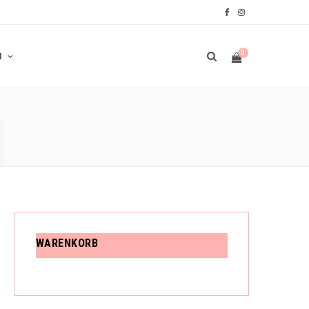
F
I
a
n
0
N
c
s
e
t
N
b
a
W
o
g
o
r
A
k
a
m
R
WARENKORB
E