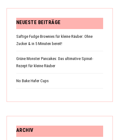
NEUESTE BEITRÄGE
N
Saftige Fudge Brownies für kleine Räuber: Ohne
Zucker & in 5 Minuten bereit!
K
Grüne Monster Pancakes: Das ultimative Spinat-
Rezept für kleine Räuber
No Bake Hafer Cups
O
R
ARCHIV
B